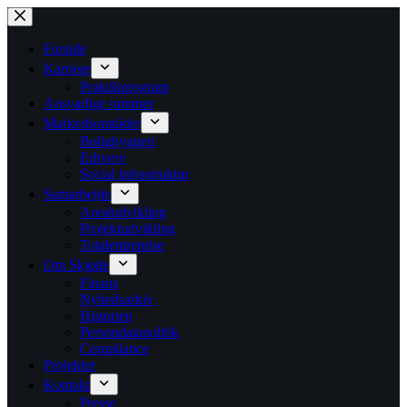
Fortsæt
til
indhold
Forside
Karriere
Praktikprogram
Ansvarlige rammer
Markedsområder
Boligbyggeri
Erhverv
Social infrastruktur
Samarbejde
Arealudvikling
Projektudvikling
Totalentreprise
Om Skjøde
Finans
Nyhedsarkiv
Historien
Persondatapolitik
Compliance
Projekter
Kontakt
Presse