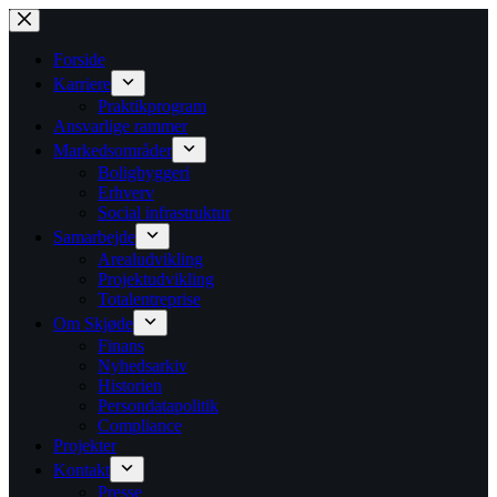
Fortsæt
til
indhold
Forside
Karriere
Praktikprogram
Ansvarlige rammer
Markedsområder
Boligbyggeri
Erhverv
Social infrastruktur
Samarbejde
Arealudvikling
Projektudvikling
Totalentreprise
Om Skjøde
Finans
Nyhedsarkiv
Historien
Persondatapolitik
Compliance
Projekter
Kontakt
Presse