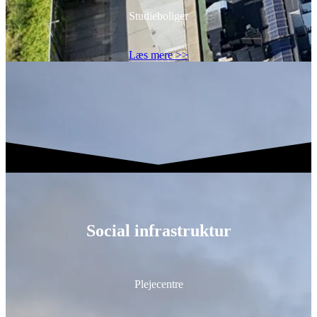
Studieboliger
Læs mere >>
Social infrastruktur
Plejecentre