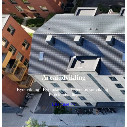
Arealudvikling
Byudvikling I Byomdannelse I Ejendomsudvikling I
Projektudvikling
Læs mere >>