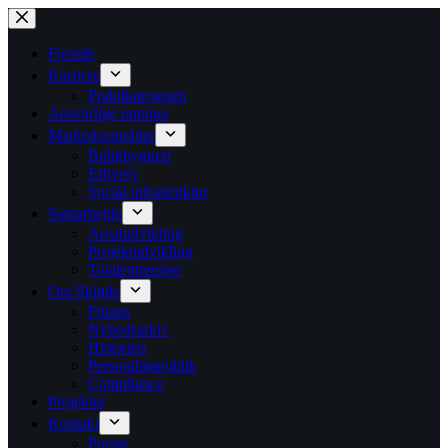
Fortsæt
til
indhold
Forside
Karriere
Praktikprogram
Ansvarlige rammer
Markedsområder
Boligbyggeri
Erhverv
Social infrastruktur
Samarbejde
Arealudvikling
Projektudvikling
Totalentreprise
Om Skjøde
Finans
Nyhedsarkiv
Historien
Persondatapolitik
Compliance
Projekter
Kontakt
Presse