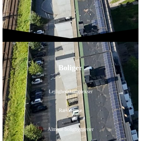
Boliger
Lejlighedskomplekser
Rækkehuse
Almene boligbyggerier