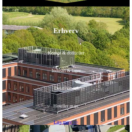
Erhverv
Kontor & domiciler
Industri & lager
Detailhandel
Hoteller m.m.
Læs mere >>