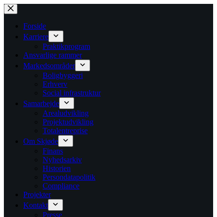
Fortsæt
til
indhold
Forside
Karriere
Praktikprogram
Ansvarlige rammer
Markedsområder
Boligbyggeri
Erhverv
Social infrastruktur
Samarbejde
Arealudvikling
Projektudvikling
Totalentreprise
Om Skjøde
Finans
Nyhedsarkiv
Historien
Persondatapolitik
Compliance
Projekter
Kontakt
Presse